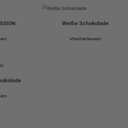
ASSION
Weiße Schokolade
sen
Weiterlesen
hokolade
sen