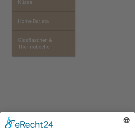
Nüsse
Home Barista
Glasflaschen &
Thermobecher