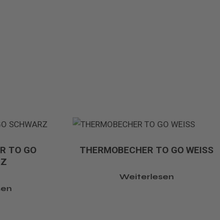
R TO GO
THERMOBECHER TO GO WEISS
RZ
Weiterlesen
sen