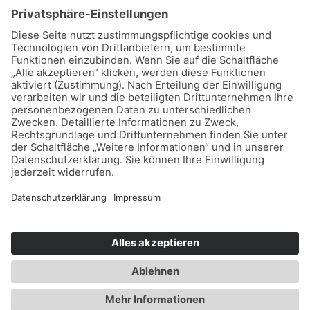
Neue Brücke 2
70173 Stuttgart
+49711 33623216
info@coffeeberry-bw.de
Datenschutzerklärung
|
Impressum