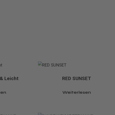
& Leicht
RED SUNSET
sen
Weiterlesen