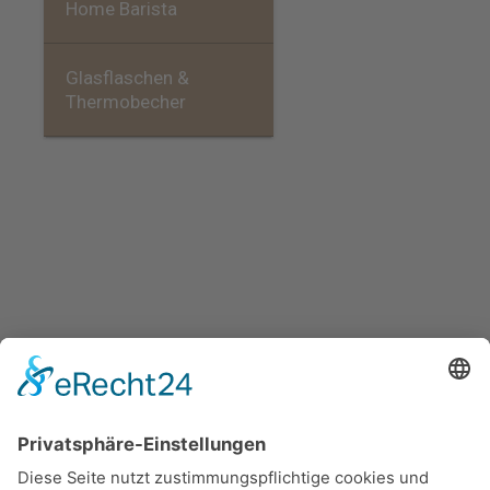
Home Barista
Glasflaschen &
Thermobecher