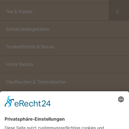
Tee & Kräuter
Schokoladengetränke
Trockenfrüchte & Nüsse
Home Barista
Glasflaschen & Thermobecher