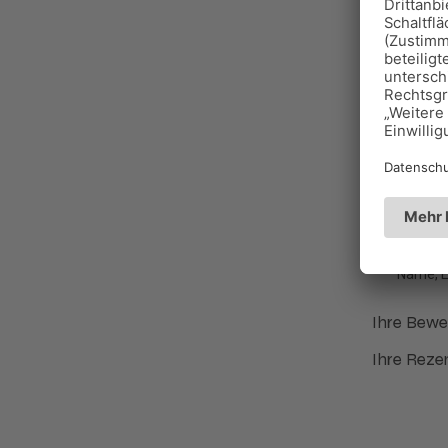
Es gibt n
Schreiben
Ihre E-Mai
Name
*
E-Mail
*
Name, E
Ihre Bew
Ihre Reze