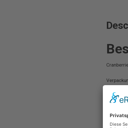
Desc
Bes
Cranberrie
Verpacku
Revi
Rez