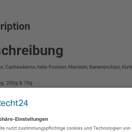
ription
chreibung
s, Cashewkerne, helle Rosinen, Mandeln, Bananenchips, Kürbi
ng: 200g & 70g
ews (0)
ensionen