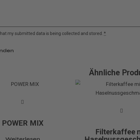
 that my submitted data is being
collected and stored
.
*
Ähnliche Prod
POWER MIX
Filterkaffee 
Haselnussgesc
Weiterlesen