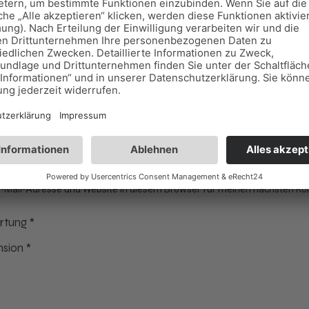
och keine Rezensionen.
 Sie die erste Rezension für „HEALTHY MIX“
l-Adresse wird nicht veröffentlicht.
Erforderliche Felder sin
-Mail-Adresse und Website in diesem Browser für meinen nächsten K
ertung
*
nsion
*