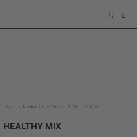
0
Start
Trockenfrüchte & Nüsse
HEALTHY MIX
HEALTHY MIX