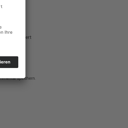
d mit
*
markiert
ommentar speichern.