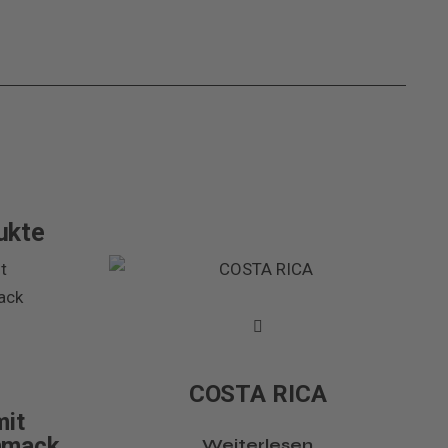
ukte
COSTA RICA
mit
hmack
Weiterlesen