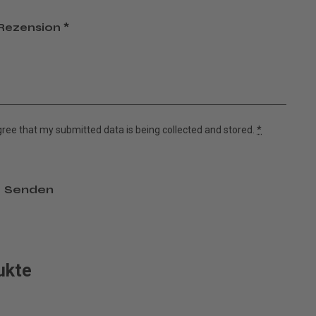
 Rezension
*
agree that my submitted data is being
collected and stored
.
*
ukte