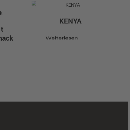
KENYA
it
mack
Weiterlesen