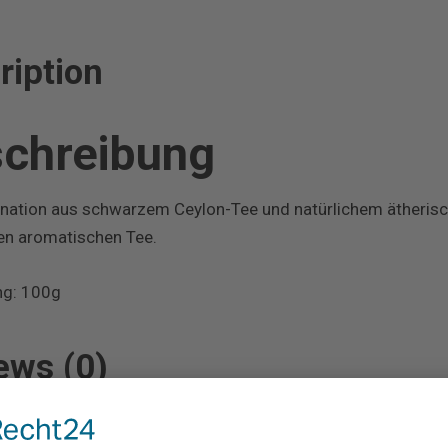
ription
chreibung
nation aus schwarzem Ceylon-Tee und natürlichem ätheris
ten aromatischen Tee.
ng: 100g
ews (0)
Sch