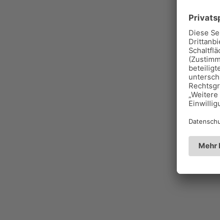
Rez
Es gibt n