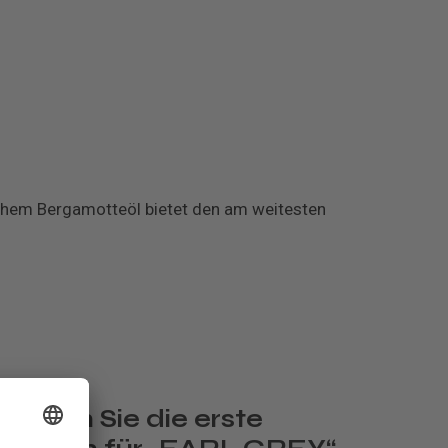
chem Bergamotteöl bietet den am weitesten
reiben Sie die erste