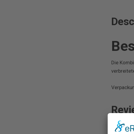
Desc
Bes
Die Kombi
verbreite
Verpacku
Revi