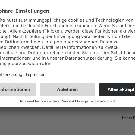
Re
ensionen
Ihre E
och keine Rezensionen.
Felde
Na
E-Ma
Na
nä
Ihre