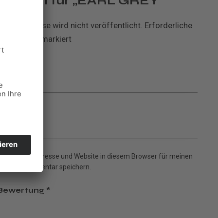
zension für „EARL GREY“
-Mail-Adresse wird nicht veröffentlicht.
Erforderliche
r sind mit
*
markiert
me
*
il
*
me, E-Mail-Adresse und Website in diesem Browser für meinen
chsten Kommentar speichern.
 Bewertung
*