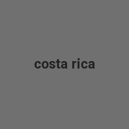
costa rica